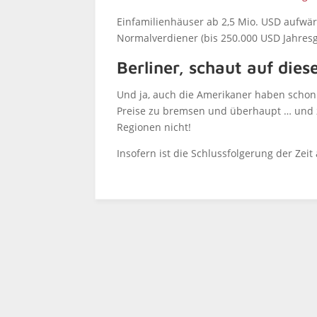
Einfamilienhäuser ab 2,5 Mio. USD aufwä
Normalverdiener (bis 250.000 USD Jahresge
Berliner, schaut auf dies
Und ja, auch die Amerikaner haben schon 
Preise zu bremsen und überhaupt … und z
Regionen nicht!
Insofern ist die Schlussfolgerung der Zei
SPD – Wohnungsnot kultivier
man wie Champignons
Gewöhnlich schreibe ich ja über die
Nichtwohnungsbaugenossen hier in Berli