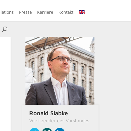
elations
Presse
Karriere
Kontakt
EN
Ronald Slabke
Vorsitzender des Vorstandes