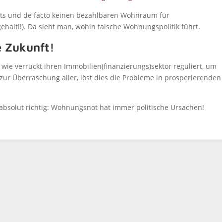
rts und de facto keinen bezahlbaren Wohnraum für
halt!!). Da sieht man, wohin falsche Wohnungspolitik führt.
e Zukunft!
wie verrückt ihren Immobilien(finanzierungs)sektor reguliert, um
ur Überraschung aller, löst dies die Probleme in prosperierenden
t absolut richtig: Wohnungsnot hat immer politische Ursachen!
t
Die Lüge – Das internationale
Kapital sei Schuld an
#Wohnungsnot und #Mietenkrise
n.
Wie ein Mantra wiederholen linke und grüne