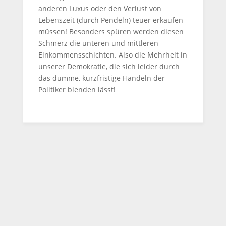
anderen Luxus oder den Verlust von
Lebenszeit (durch Pendeln) teuer erkaufen
müssen! Besonders spüren werden diesen
Schmerz die unteren und mittleren
Einkommensschichten. Also die Mehrheit in
unserer Demokratie, die sich leider durch
das dumme, kurzfristige Handeln der
Politiker blenden lässt!
SPD – Wohnungsnot kultiviert
man wie Champignons
Gewöhnlich schreibe ich ja über die
Nichtwohnungsbaugenossen hier in Berlin.
Heute hat aber die Münchner SPD meine
Aufmerksamkeit geweckt. Wie keine andere